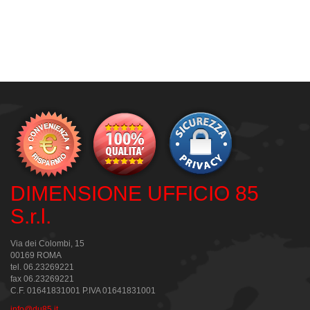
DIMENSIONE UFFICIO 85
S.r.l.
Via dei Colombi, 15
00169 ROMA
tel. 06.23269221
fax 06.23269221
C.F. 01641831001 P.IVA 01641831001
info@du85.it