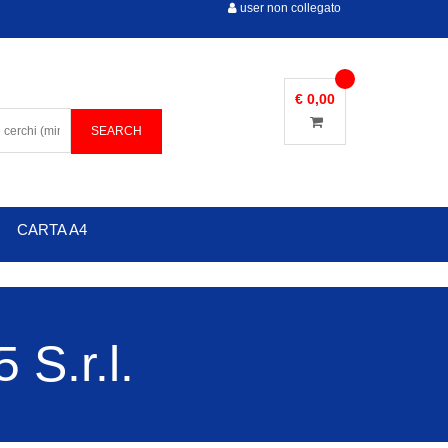
user non collegato
€ 0,00
CARTA A4
S.r.l.