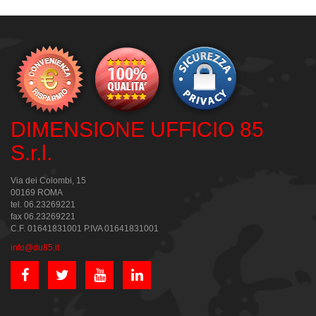
DIMENSIONE UFFICIO 85
S.r.l.
Via dei Colombi, 15
00169 ROMA
tel. 06.23269221
fax 06.23269221
C.F. 01641831001 P.IVA 01641831001
info@du85.it