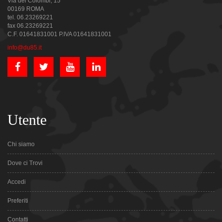
Via dei Colombi, 15
00169 ROMA
tel. 06.23269221
fax 06.23269221
C.F. 01641831001 P.IVA 01641831001
info@du85.it
Utente
Chi siamo
Dove ci Trovi
Accedi
Preferiti
Contatti