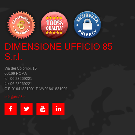
DIMENSIONE UFFICIO 85
S.r.l.
Via dei Colombi, 15
00169 ROMA
tel. 06.23269221
fax 06.23269221
C.F. 01641831001 P.IVA 01641831001
info@du85.it