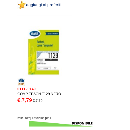
aggiungi ai preferiti
01T129140
COMP EPSON T129 NERO
€.7,79
€.7,79
min. acquistabile pz.1