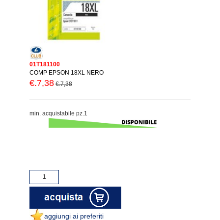
01T181100
COMP EPSON 18XL NERO
€.7,38
€.7,38
min. acquistabile pz.1
aggiungi ai preferiti