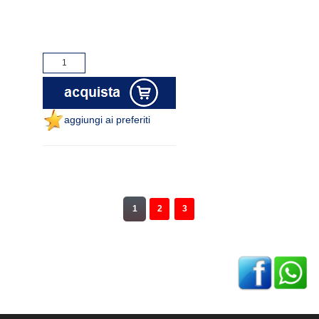
aggiungi ai preferiti
1
2
3