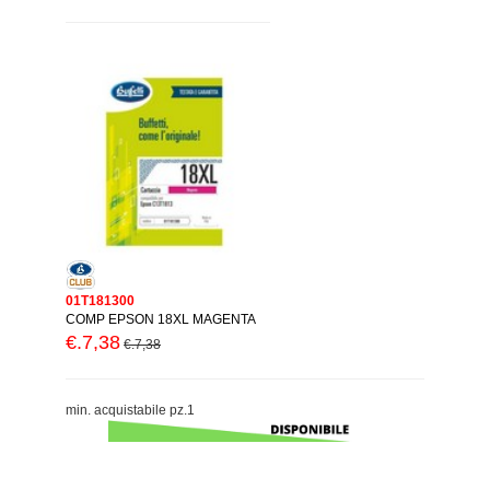
01T181300
COMP EPSON 18XL MAGENTA
€.7,38
€.7,38
min. acquistabile pz.1