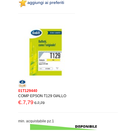
aggiungi ai preferiti
01T129440
COMP EPSON T129 GIALLO
€.7,79
€.7,79
min. acquistabile pz.1