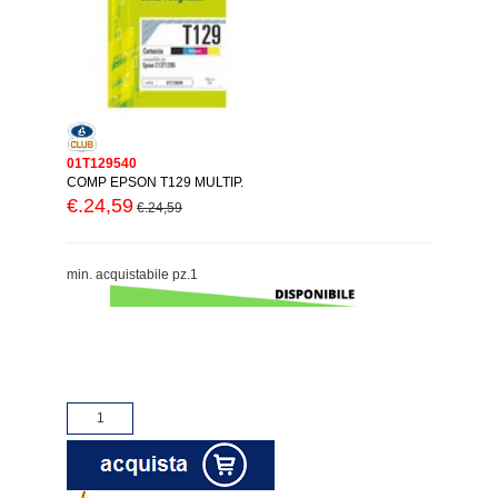
01T129540
COMP EPSON T129 MULTIP.
€.24,59
€.24,59
min. acquistabile pz.1