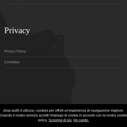
Privacy
Privacy Policy
Contattaci
shop.du85.it utilizza i cookies per offrirti un'esperienza di navigazione migliore.
Usando il nostro servizio accetti l'impiego di cookie in accordo con la nostra cookie
policy.
Scoprine di più
.
Ho capito.
© 2026 E-Commerce. All Rights Reserved.
www.webhousesas.net