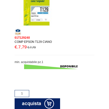
01T129240
COMP EPSON T129 CIANO
€.7,79
€.7,79
min. acquistabile pz.1