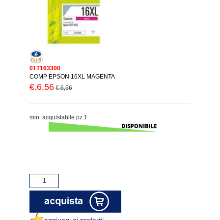
01T163300
COMP EPSON 16XL MAGENTA
€.6,56
€.6,56
min. acquistabile pz.1
aggiungi ai preferiti