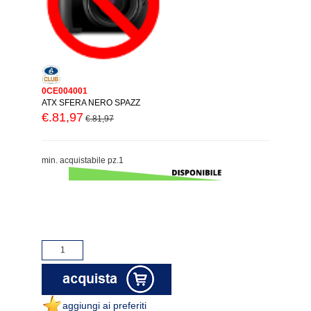
0CE004001
ATX SFERA NERO SPAZZ
€.81,97
€.81,97
min. acquistabile pz.1
aggiungi ai preferiti