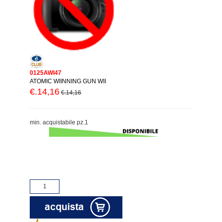
0125AWI47
ATOMIC WIINNING GUN WII
€.14,16
€.14,16
min. acquistabile pz.1