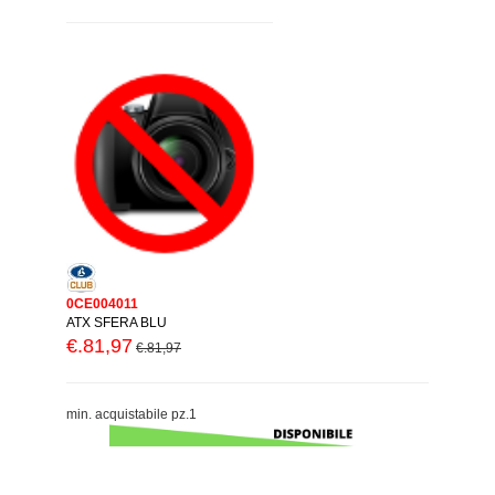
0CE004011
ATX SFERA BLU
€.81,97
€.81,97
min. acquistabile pz.1