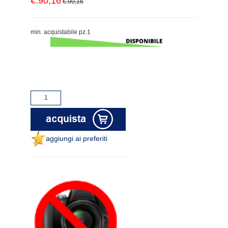
€.90,16
€.90,16
min. acquistabile pz.1
aggiungi ai preferiti