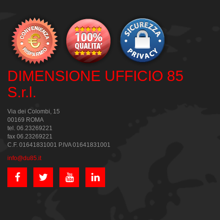
DIMENSIONE UFFICIO 85
S.r.l.
Via dei Colombi, 15
00169 ROMA
tel. 06.23269221
fax 06.23269221
C.F. 01641831001 P.IVA 01641831001
info@du85.it