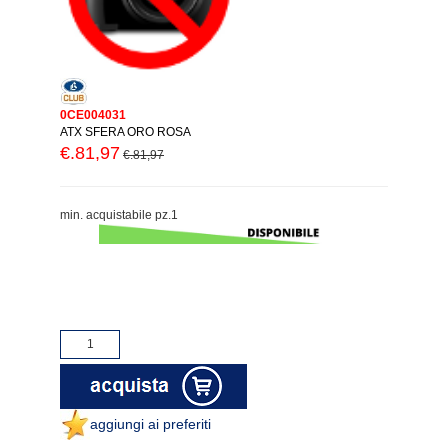
0CE004031
ATX SFERA ORO ROSA
€.81,97
€.81,97
min. acquistabile pz.1
aggiungi ai preferiti