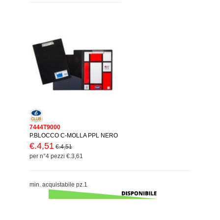
7444T9000
P.BLOCCO C-MOLLA PPL NERO
€.4,51
€.4,51
per n°4 pezzi €.3,61
min. acquistabile pz.1