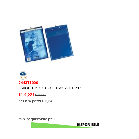
7443T1000
TAVOL. P.BLOCCO C-TASCA TRASP
€.3,89
€.3,89
per n°4 pezzi €.3,24
min. acquistabile pz.1