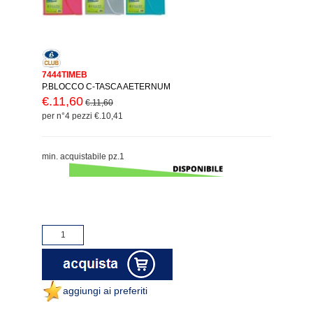
7444TIMEB
P.BLOCCO C-TASCA AETERNUM
€.11,60
€.11,60
per n°4 pezzi €.10,41
min. acquistabile pz.1
aggiungi ai preferiti