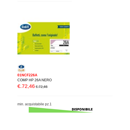
01NCF226A
COMP HP 26A NERO
€.72,46
€.72,46
min. acquistabile pz.1