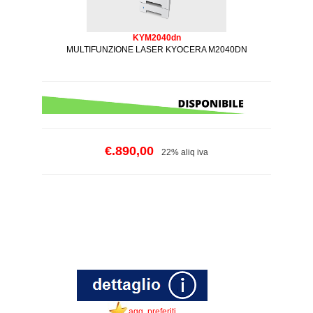
KYM2040dn
MULTIFUNZIONE LASER KYOCERA M2040DN
€.890,00
22% aliq iva
agg. preferiti