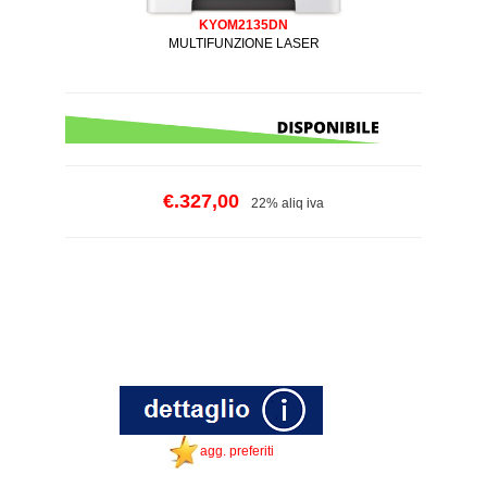
KYOM2135DN
MULTIFUNZIONE LASER
€.327,00
22% aliq iva
agg. preferiti