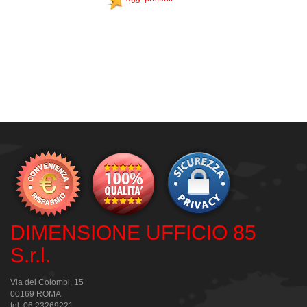
DIMENSIONE UFFICIO 85
S.r.l.
Via dei Colombi, 15
00169 ROMA
tel. 06.23269221