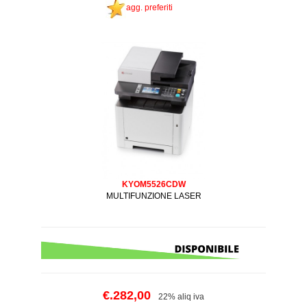
agg. preferiti
KYOM5526CDW
MULTIFUNZIONE LASER
€.282,00
22% aliq iva