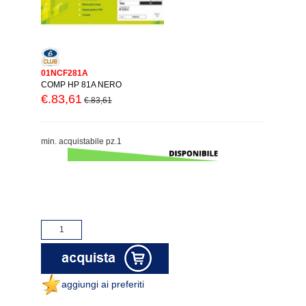
01NCF281A
COMP HP 81A NERO
€.83,61
€.83,61
min. acquistabile pz.1
aggiungi ai preferiti