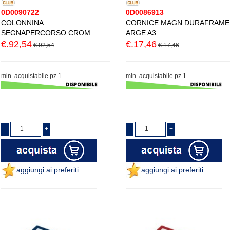
0D0090722
0D0086913
COLONNINA
CORNICE MAGN DURAFRAME
SEGNAPERCORSO CROM
ARGE A3
€.92,54
€.17,46
€.92,54
€.17,46
min. acquistabile pz.1
min. acquistabile pz.1
aggiungi ai preferiti
aggiungi ai preferiti