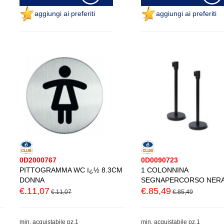
aggiungi ai preferiti
aggiungi ai preferiti
0D2000767
0D0090723
PITTOGRAMMA WC ï¿½ 8.3CM
1 COLONNINA
DONNA
SEGNAPERCORSO NER
€.11,07
€.85,49
€.11,07
€.85,49
min. acquistabile pz.1
min. acquistabile pz.1