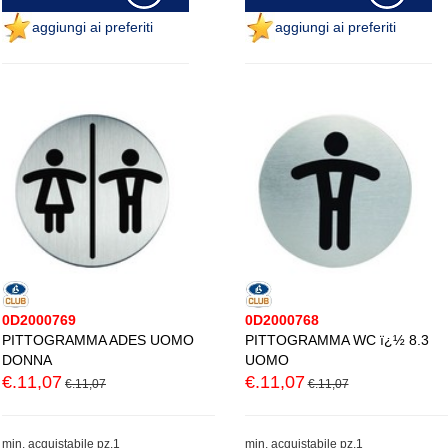
aggiungi ai preferiti
aggiungi ai preferiti
0D2000769
0D2000768
PITTOGRAMMA ADES UOMO
PITTOGRAMMA WC ï¿½ 8.3
DONNA
UOMO
€.11,07
€.11,07
€.11,07
€.11,07
min. acquistabile pz.1
min. acquistabile pz.1