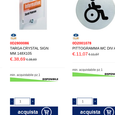
0D2800086
0D2001078
TARGA CRYSTAL SIGN
PITTOGRAMMA WC DIV A
MM.148X105
€.11,07
€.11,07
€.38,69
€.38,69
min. acquistabile pz.1
min. acquistabile pz.1