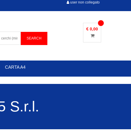
user non collegato
€ 0,00
CARTA A4
S.r.l.