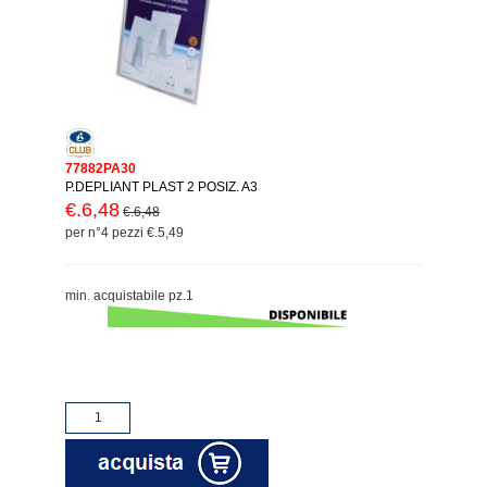
77882PA30
P.DEPLIANT PLAST 2 POSIZ. A3
€.6,48
€.6,48
per n°4 pezzi €.5,49
min. acquistabile pz.1