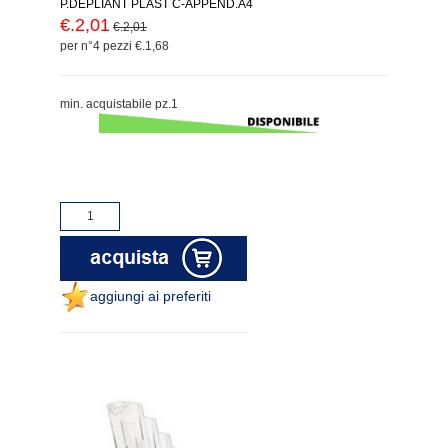
P.DEPLIANT PLAST C-APPEND.A4
€.2,01
€.2,01
per n°4 pezzi €.1,68
min. acquistabile pz.1
aggiungi ai preferiti