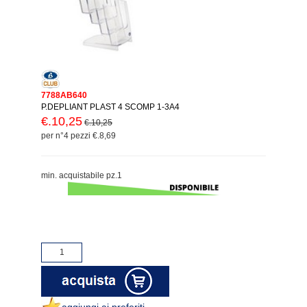
7788AB640
P.DEPLIANT PLAST 4 SCOMP 1-3A4
€.10,25
€.10,25
per n°4 pezzi €.8,69
min. acquistabile pz.1
aggiungi ai preferiti