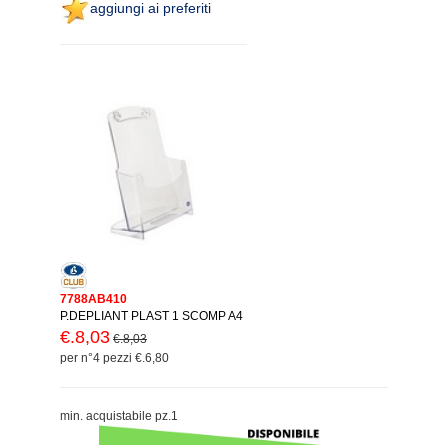
aggiungi ai preferiti
7788AB410
P.DEPLIANT PLAST 1 SCOMP A4
€.8,03
€.8,03
per n°4 pezzi €.6,80
min. acquistabile pz.1