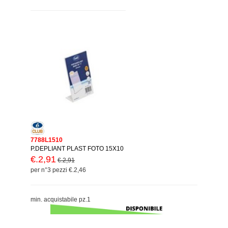
7788L1510
P.DEPLIANT PLAST FOTO 15X10
€.2,91
€.2,91
per n°3 pezzi €.2,46
min. acquistabile pz.1