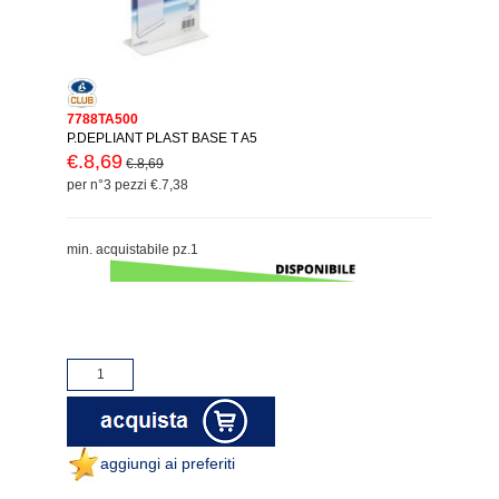
7788TA500
P.DEPLIANT PLAST BASE T A5
€.8,69
€.8,69
per n°3 pezzi €.7,38
min. acquistabile pz.1
aggiungi ai preferiti