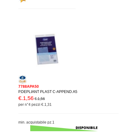
7788APA50
P.DEPLIANT PLAST C-APPEND.A5
€.1,56
€.1,56
per n°4 pezzi €.1,31
min. acquistabile pz.1