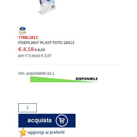
7788L1813
P.DEPLIANT PLAST FOTO 18X13
€.4,18
€.4,18
per n°3 pezzi €.3,57
min. acquistabile pz.1
aggiungi ai preferiti