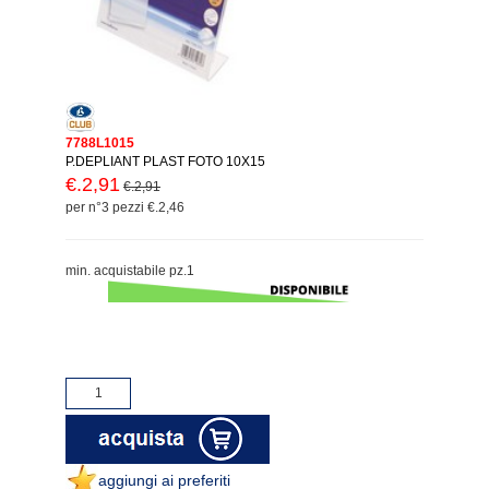
7788L1015
P.DEPLIANT PLAST FOTO 10X15
€.2,91
€.2,91
per n°3 pezzi €.2,46
min. acquistabile pz.1
aggiungi ai preferiti