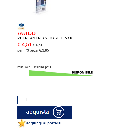
7788T1510
P.DEPLIANT PLAST BASE T 15X10
€.4,51
€.4,51
per n°3 pezzi €.3,85
min. acquistabile pz.1
aggiungi ai preferiti