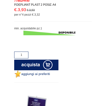
77882PA40
P.DEPLIANT PLAST 2 POSIZ. A4
€.3,93
€.3,93
per n°4 pezzi €.3,32
min. acquistabile pz.1
aggiungi ai preferiti