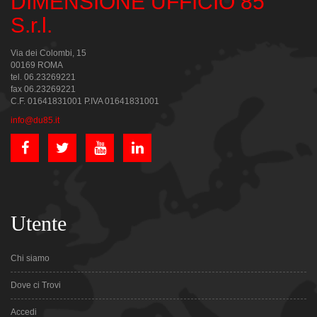
DIMENSIONE UFFICIO 85
S.r.l.
Via dei Colombi, 15
00169 ROMA
tel. 06.23269221
fax 06.23269221
C.F. 01641831001 P.IVA 01641831001
info@du85.it
Utente
Chi siamo
Dove ci Trovi
Accedi