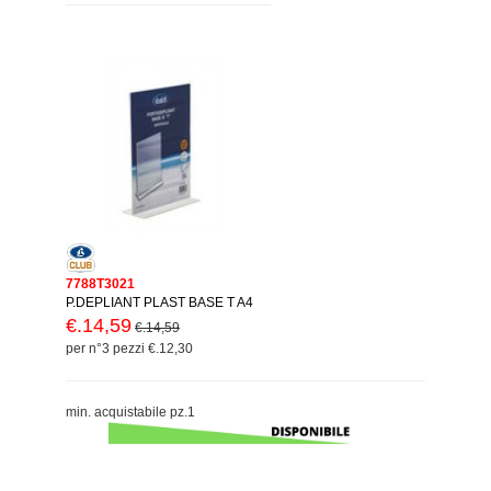
7788T3021
P.DEPLIANT PLAST BASE T A4
€.14,59
€.14,59
per n°3 pezzi €.12,30
min. acquistabile pz.1