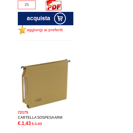
aggiungi ai preferiti
72175
CARTELLA SOSPESA ARM
€.1,43
€.1,43