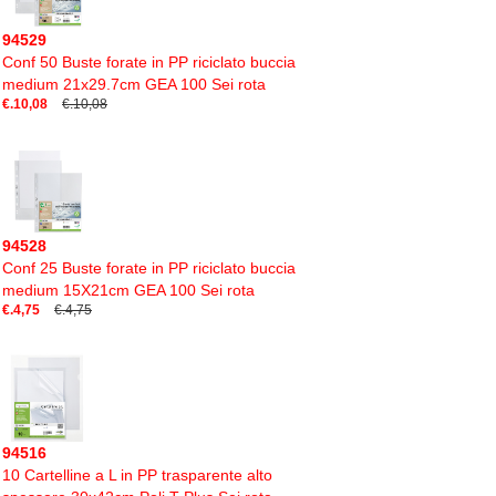
94529
Conf 50 Buste forate in PP riciclato buccia
medium 21x29.7cm GEA 100 Sei rota
€.10,08
€.10,08
94528
Conf 25 Buste forate in PP riciclato buccia
medium 15X21cm GEA 100 Sei rota
€.4,75
€.4,75
94516
10 Cartelline a L in PP trasparente alto