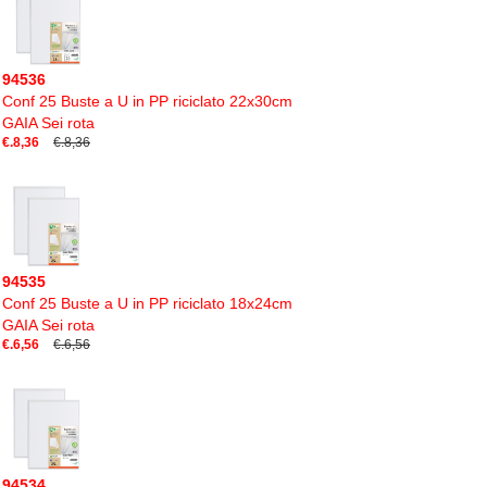
94536
Conf 25 Buste a U in PP riciclato 22x30cm
GAIA Sei rota
€.8,36
€.8,36
94535
Conf 25 Buste a U in PP riciclato 18x24cm
GAIA Sei rota
€.6,56
€.6,56
94534