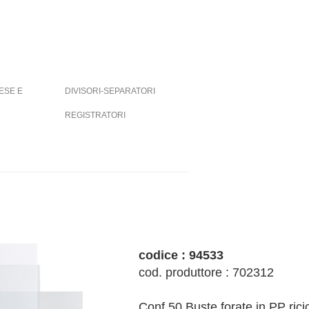
ESE E
DIVISORI-SEPARATORI
REGISTRATORI
codice : 94533
cod. produttore : 702312
Conf 50 Buste forate in PP rici