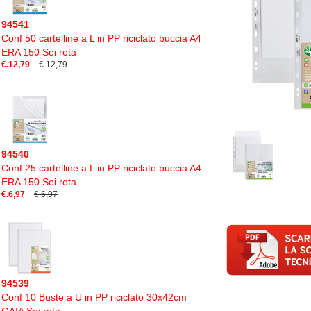
94541
Conf 50 cartelline a L in PP riciclato buccia A4
ERA 150 Sei rota
€.12,79
€.12,79
94540
Conf 25 cartelline a L in PP riciclato buccia A4
ERA 150 Sei rota
€.6,97
€.6,97
94539
Conf 10 Buste a U in PP riciclato 30x42cm