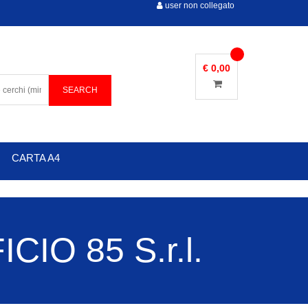
user non collegato
€ 0,00
CARTA A4
IO 85 S.r.l.