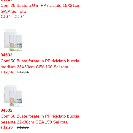
Conf 25 Buste a U in PP riciclato 15X21cm
GAIA Sei rota
€.5,74
€.5,74
94533
Conf 50 Buste forate in PP riciclato buccia
medium 23X33cm GEA 100 Sei rota
€.12,54
€.12,54
94532
Conf 50 Buste forate in PP riciclato buccia
pesante 22x30cm GEA 150 Sei rota
€.12,95
€.12,95