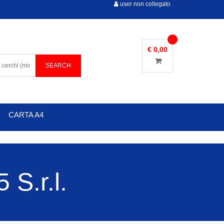
user non collegato
€ 0,00
CARTA A4
S.r.l.