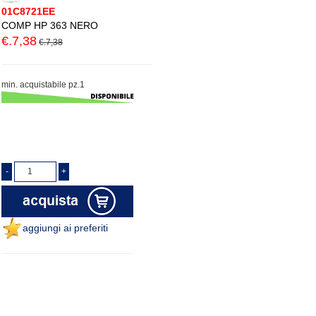
01C8721EE
COMP HP 363 NERO
€.7,38
€.7,38
min. acquistabile pz.1
aggiungi ai preferiti