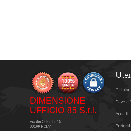
Uten
Chi sia
DIMENSIONE
Dove ci 
UFFICIO 85 S.r.l.
Accedi
Via dei Colombi, 15
Preferiti
00169 ROMA