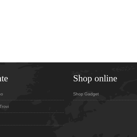
te
Shop online
mo
Shop Gadget
Trovi