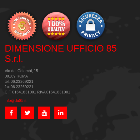
DIMENSIONE UFFICIO 85
S.r.l.
Via dei Colombi, 15
00169 ROMA
tel. 06.23269221
fax 06.23269221
C.F. 01641831001 P.IVA 01641831001
info@du85.it