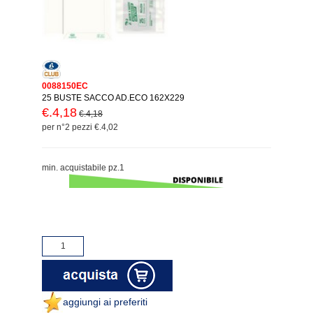
0088150EC
25 BUSTE SACCO AD.ECO 162X229
€.4,18
€.4,18
per n°2 pezzi €.4,02
min. acquistabile pz.1
aggiungi ai preferiti