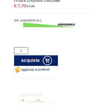
CF.100 B.TE ADESIVE 175X131MM
€.7,70
€.7,70
min. acquistabile pz.1
aggiungi ai preferiti