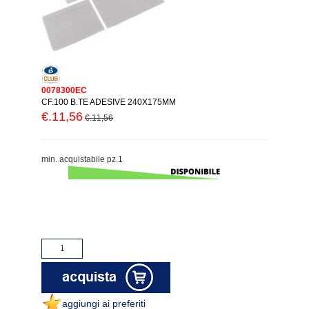
0078300EC
CF.100 B.TE ADESIVE 240X175MM
€.11,56
€.11,56
min. acquistabile pz.1
aggiungi ai preferiti