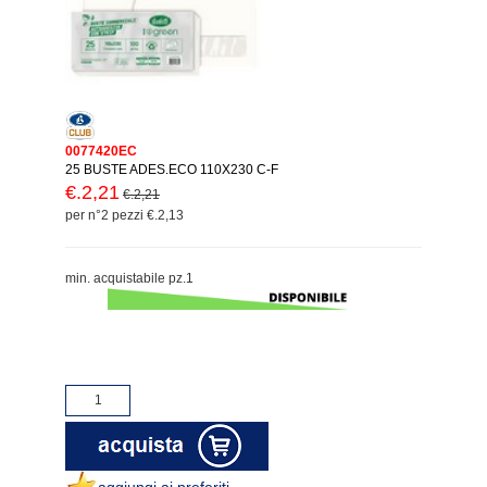
0077420EC
25 BUSTE ADES.ECO 110X230 C-F
€.2,21
€.2,21
per n°2 pezzi €.2,13
min. acquistabile pz.1
aggiungi ai preferiti