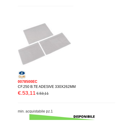
0078500EC
CF.250 B.TE ADESIVE 330X262MM
€.53,11
€.53,11
min. acquistabile pz.1