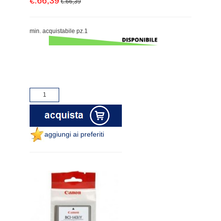
€.66,39
€.66,39
min. acquistabile pz.1
aggiungi ai preferiti