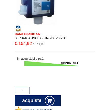
CAN8368A001AA
SERBATOIO INCHIOSTRO BCI-1421C
€.154,92
€.154,92
min. acquistabile pz.1
aggiungi ai preferiti