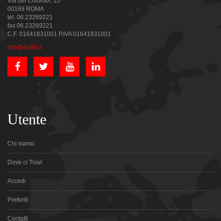
Via dei Colombi, 15
00169 ROMA
tel. 06.23269221
fax 06.23269221
C.F. 01641831001 P.IVA 01641831001
info@du85.it
Utente
Chi siamo
Dove ci Trovi
Accedi
Preferiti
Contatti