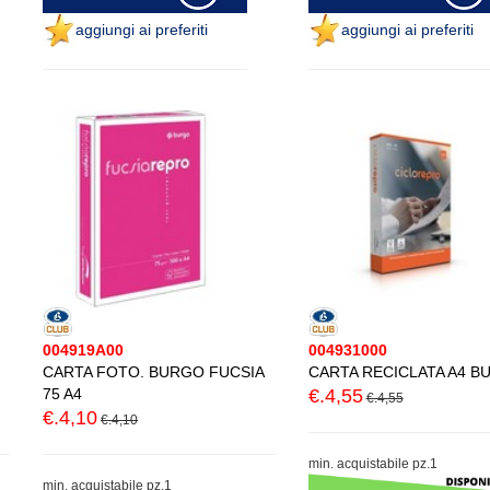
aggiungi ai preferiti
aggiungi ai preferiti
004919A00
004931000
CARTA FOTO. BURGO FUCSIA
CARTA RECICLATA A4 B
75 A4
€.4,55
€.4,55
€.4,10
€.4,10
min. acquistabile pz.1
min. acquistabile pz.1