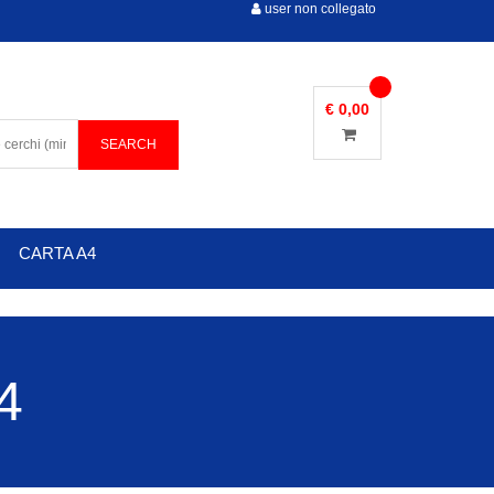
user non collegato
€ 0,00
CARTA A4
4