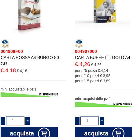
004906F00
004907000
CARTA ROSSA A4 BURGO 80
CARTA BUFFETTI GOLD A4
GR.
€.4,26
€.4,26
€.4,18
per n°5 pezzi €.4,14
€.4,18
per n°10 pezzi €.3,98
per n°15 pezzi €.3,89
min. acquistabile pz.1
min. acquistabile pz.1