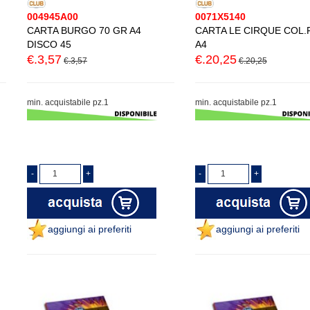
004945A00
0071X5140
CARTA BURGO 70 GR A4
CARTA LE CIRQUE COL.
DISCO 45
A4
€.3,57
€.20,25
€.3,57
€.20,25
min. acquistabile pz.1
min. acquistabile pz.1
aggiungi ai preferiti
aggiungi ai preferiti