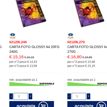
02129L240
02129L270
G
CARTA FOTO GLOSSY A4 20FG
CARTA FOTO GLOSSY A
240G
270G
€.15,16
€.16,80
€.15,16
€.16,80
per n°3 pezzi €.14,43
per n°3 pezzi €.15,98
per n°5 pezzi €.13,69
per n°5 pezzi €.15,16
min. acquistabile pz.1
min. acquistabile pz.1