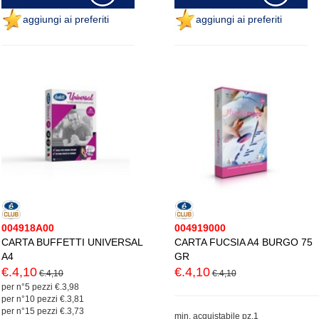
aggiungi ai preferiti
aggiungi ai preferiti
004918A00
004919000
CARTA BUFFETTI UNIVERSAL
CARTA FUCSIA A4 BURGO 75
A4
GR
€.4,10
€.4,10
€.4,10
€.4,10
per n°5 pezzi €.3,98
per n°10 pezzi €.3,81
per n°15 pezzi €.3,73
min. acquistabile pz.1