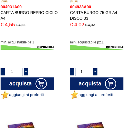
004931A00
004933A00
CARTA BURGO REPRO CICLO
CARTA BURGO 75 GR A4
A4
DISCO 33
€.4,55
€.4,02
€.4,55
€.4,02
min. acquistabile pz.1
min. acquistabile pz.1
aggiungi ai preferiti
aggiungi ai preferiti