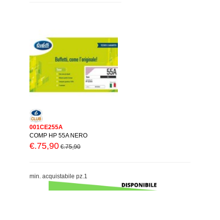
001CE255A
COMP HP 55A NERO
€.75,90
€.75,90
min. acquistabile pz.1