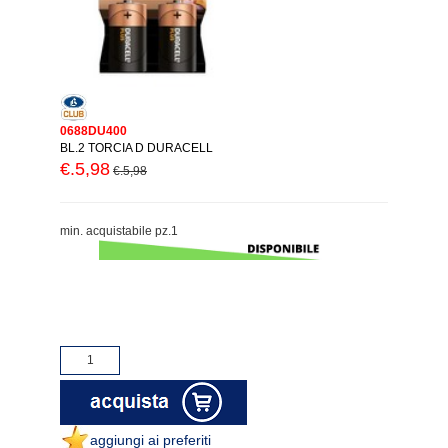
0688DU400
BL.2 TORCIA D DURACELL
€.5,98
€.5,98
min. acquistabile pz.1
aggiungi ai preferiti