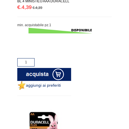
BL.4 MINISTILO AAA DURACELL
€.4,39
€.4,39
min. acquistabile pz.1
aggiungi ai preferiti