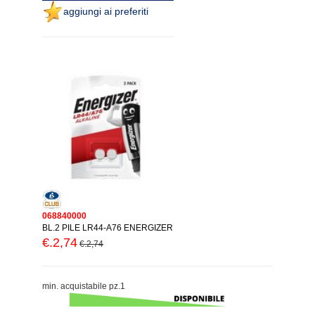
aggiungi ai preferiti
068840000
BL.2 PILE LR44-A76 ENERGIZER
€.2,74
€.2,74
min. acquistabile pz.1