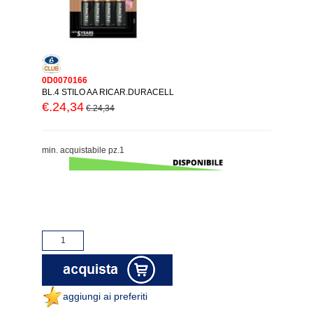
0D0070166
BL.4 STILO AA RICAR.DURACELL
€.24,34
€.24,34
min. acquistabile pz.1
aggiungi ai preferiti