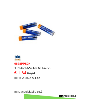
0688PPS0N
4 PILE ALKALINE STILO AA
€.1,64
€.1,64
per n°2 pezzi €.1,56
min. acquistabile pz.1