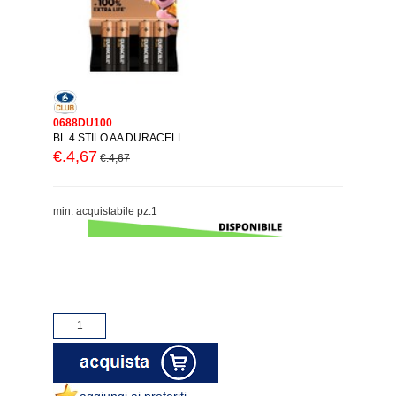
0688DU100
BL.4 STILO AA DURACELL
€.4,67
€.4,67
min. acquistabile pz.1
aggiungi ai preferiti