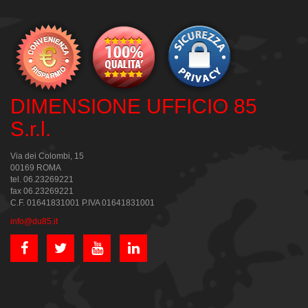
DIMENSIONE UFFICIO 85
S.r.l.
Via dei Colombi, 15
00169 ROMA
tel. 06.23269221
fax 06.23269221
C.F. 01641831001 P.IVA 01641831001
info@du85.it