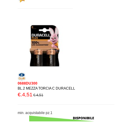
0688DU300
BL.2 MEZZA TORCIA C DURACELL
€.4,51
€.4,51
min. acquistabile pz.1