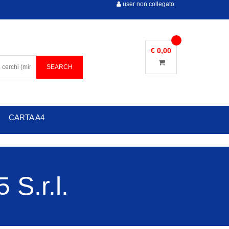
user non collegato
€ 0,00
CARTA A4
S.r.l.