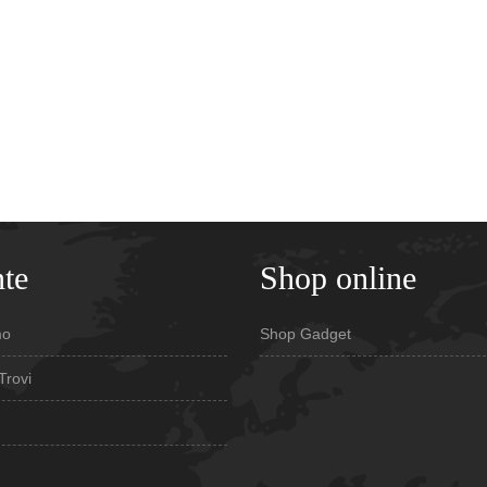
te
Shop online
mo
Shop Gadget
Trovi