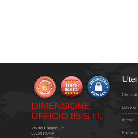
Uten
Chi sia
DIMENSIONE
Dove ci 
UFFICIO 85 S.r.l.
Accedi
Via dei Colombi, 15
Preferiti
00169 ROMA