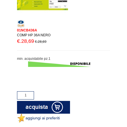
01NCB436A
COMP HP 36A NERO
€.28,69
€.28,69
min. acquistabile pz.1
aggiungi ai preferiti