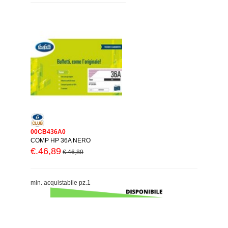
00CB436A0
COMP HP 36A NERO
€.46,89
€.46,89
min. acquistabile pz.1