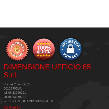
DIMENSIONE UFFICIO 85
S.r.l.
Via dei Colombi, 15
00169 ROMA
tel. 06.23269221
fax 06.23269221
C.F. 01641831001 P.IVA 01641831001
info@du85.it