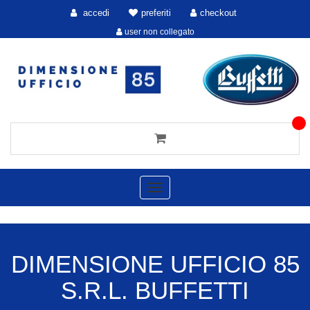
accedi
preferiti
checkout
user non collegato
Toggle
navigation
DIMENSIONE UFFICIO 85
S.R.L. BUFFETTI