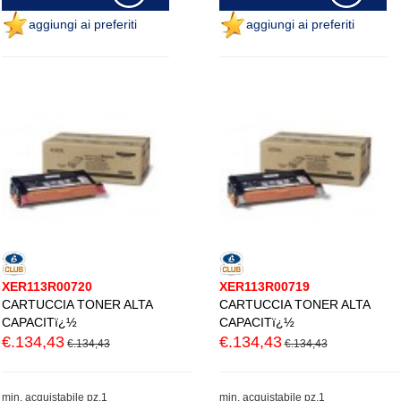
aggiungi ai preferiti
aggiungi ai preferiti
XER113R00720
XER113R00719
CARTUCCIA TONER ALTA
CARTUCCIA TONER ALTA
CAPACITï¿½
CAPACITï¿½
€.134,43
€.134,43
€.134,43
€.134,43
min. acquistabile pz.1
min. acquistabile pz.1