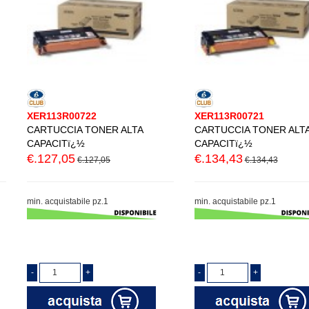
XER113R00722
XER113R00721
CARTUCCIA TONER ALTA
CARTUCCIA TONER ALT
CAPACITï¿½
CAPACITï¿½
€.127,05
€.134,43
€.127,05
€.134,43
min. acquistabile pz.1
min. acquistabile pz.1