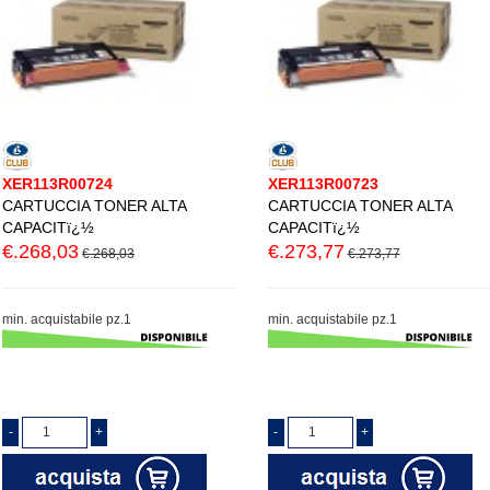
XER113R00724
XER113R00723
CARTUCCIA TONER ALTA
CARTUCCIA TONER ALTA
CAPACITï¿½
CAPACITï¿½
€.268,03
€.273,77
€.268,03
€.273,77
min. acquistabile pz.1
min. acquistabile pz.1