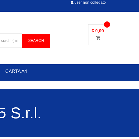
user non collegato
€ 0,00
CARTA A4
S.r.l.