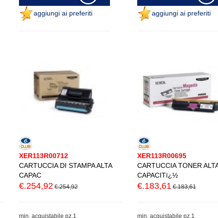
aggiungi ai preferiti
aggiungi ai preferiti
XER113R00712
XER113R00695
CARTUCCIA DI STAMPA ALTA
CARTUCCIA TONER ALT
CAPAC
CAPACITï¿½
€.254,92
€.183,61
€.254,92
€.183,61
min. acquistabile pz.1
min. acquistabile pz.1