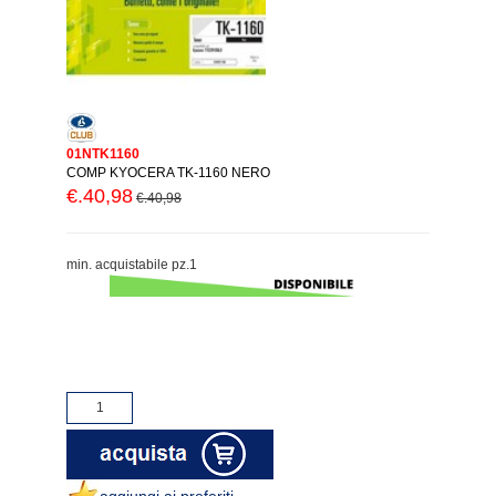
01NTK1160
COMP KYOCERA TK-1160 NERO
€.40,98
€.40,98
min. acquistabile pz.1
aggiungi ai preferiti