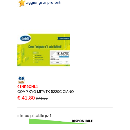
aggiungi ai preferiti
01NR9CNL1
COMP KYO-MITA TK-5220C CIANO
€.41,80
€.41,80
min. acquistabile pz.1