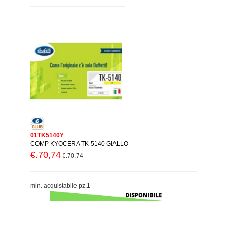
01TK5140Y
COMP KYOCERA TK-5140 GIALLO
€.70,74
€.70,74
min. acquistabile pz.1