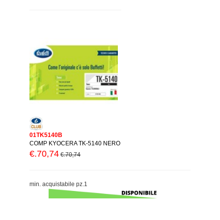
01TK5140B
COMP KYOCERA TK-5140 NERO
€.70,74
€.70,74
min. acquistabile pz.1