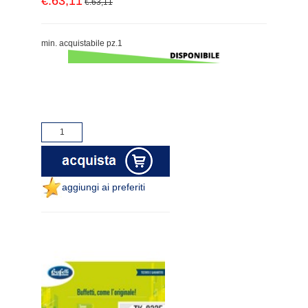
€.63,11
€.63,11
min. acquistabile pz.1
aggiungi ai preferiti