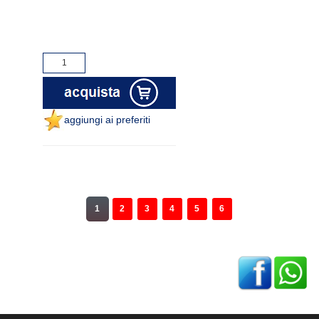
aggiungi ai preferiti
1
2
3
4
5
6