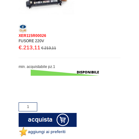
XER115R00026
FUSORE 220V
€.213,11
€.213,11
min. acquistabile pz.1
aggiungi ai preferiti