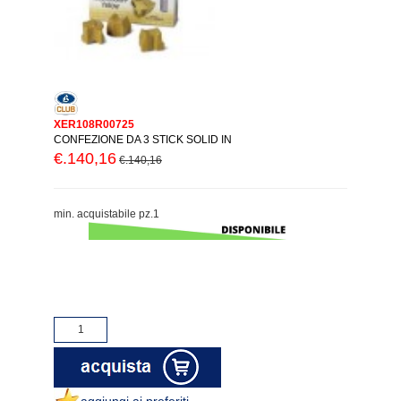
XER108R00725
CONFEZIONE DA 3 STICK SOLID IN
€.140,16
€.140,16
min. acquistabile pz.1
aggiungi ai preferiti