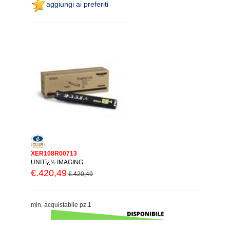
aggiungi ai preferiti
XER108R00713
UNITï¿½ IMAGING
€.420,49
€.420,49
min. acquistabile pz.1