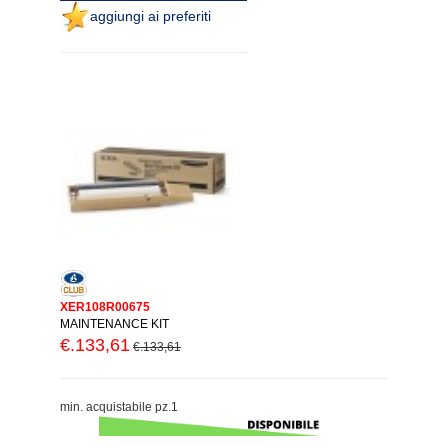
aggiungi ai preferiti
XER108R00675
MAINTENANCE KIT
€.133,61
€.133,61
min. acquistabile pz.1