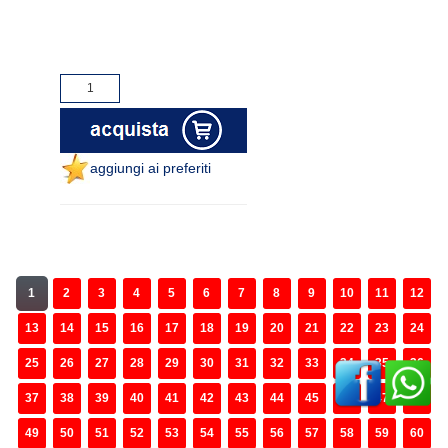
aggiungi ai preferiti
1
2
3
4
5
6
7
8
9
10
11
12
13
14
15
16
17
18
19
20
21
22
23
24
25
26
27
28
29
30
31
32
33
34
35
36
37
38
39
40
41
42
43
44
45
46
47
48
49
50
51
52
53
54
55
56
57
58
59
60