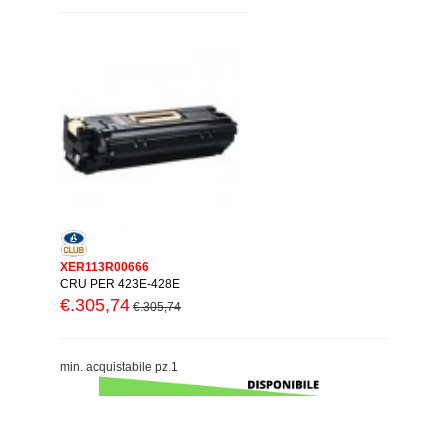
XER113R00666
CRU PER 423E-428E
€.305,74
€.305,74
min. acquistabile pz.1