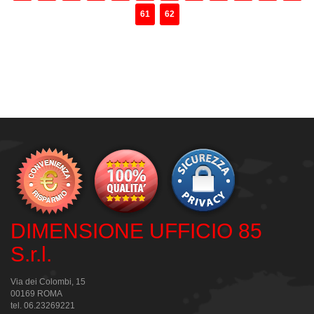
61
62
DIMENSIONE UFFICIO 85
S.r.l.
Via dei Colombi, 15
00169 ROMA
tel. 06.23269221