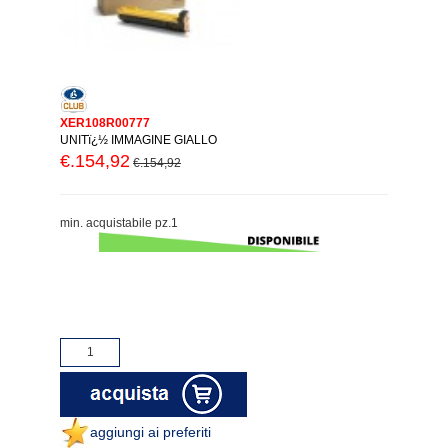
XER108R00777
UNITï¿½ IMMAGINE GIALLO
€.154,92
€.154,92
min. acquistabile pz.1
aggiungi ai preferiti