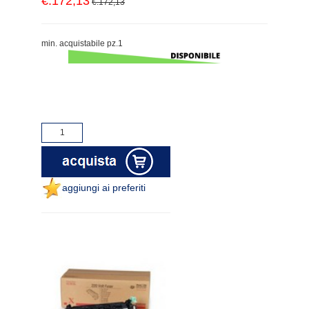
€.172,13
€.172,13
min. acquistabile pz.1
aggiungi ai preferiti