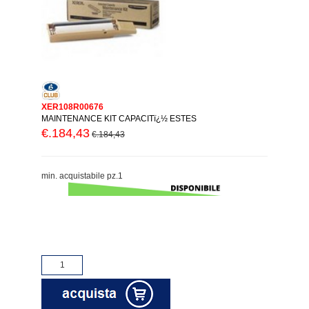
XER108R00676
MAINTENANCE KIT CAPACITï¿½ ESTES
€.184,43
€.184,43
min. acquistabile pz.1