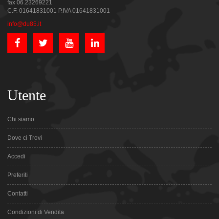
fax 06.23269221
C.F. 01641831001 P.IVA 01641831001
info@du85.it
Utente
Chi siamo
Dove ci Trovi
Accedi
Preferiti
Contatti
Condizioni di Vendita