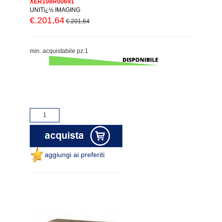
XER108R00691
UNITï¿½ IMAGING
€.201,64
€.201,64
min. acquistabile pz.1
aggiungi ai preferiti