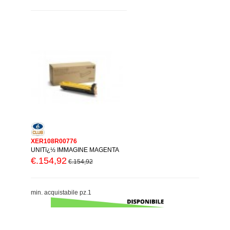
XER108R00776
UNITï¿½ IMMAGINE MAGENTA
€.154,92
€.154,92
min. acquistabile pz.1