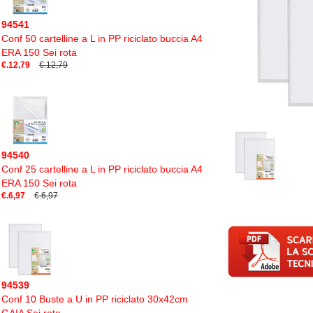
94541
Conf 50 cartelline a L in PP riciclato buccia A4
ERA 150 Sei rota
€.12,79
€.12,79
94540
Conf 25 cartelline a L in PP riciclato buccia A4
ERA 150 Sei rota
€.6,97
€.6,97
94539
Conf 10 Buste a U in PP riciclato 30x42cm