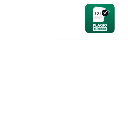
nominativo
email
richiesta