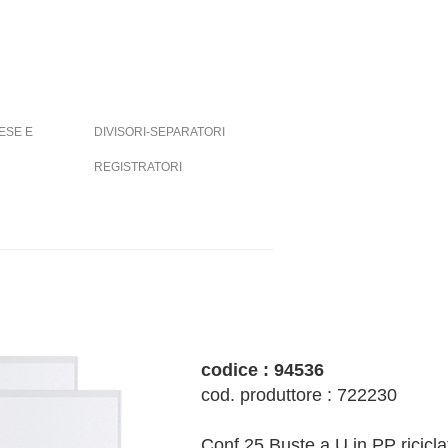
ESE E
DIVISORI-SEPARATORI
REGISTRATORI
codice : 94536
cod. produttore : 722230
Conf 25 Buste a U in PP ricicla