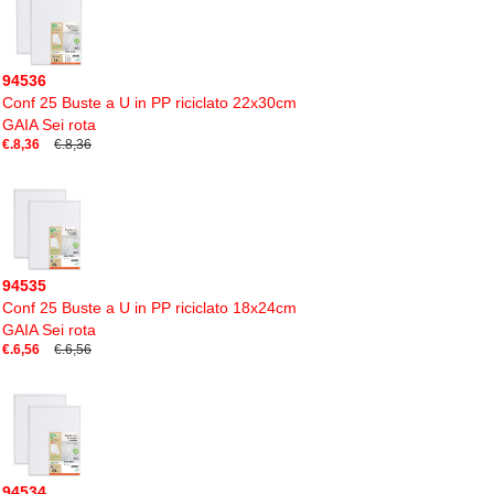
94536
Conf 25 Buste a U in PP riciclato 22x30cm
GAIA Sei rota
€.8,36
€.8,36
94535
Conf 25 Buste a U in PP riciclato 18x24cm
GAIA Sei rota
€.6,56
€.6,56
94534