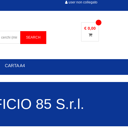
user non collegato
€ 0,00
CARTA A4
IO 85 S.r.l.