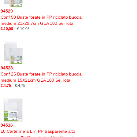
94529
Conf 50 Buste forate in PP riciclato buccia
medium 21x29.7cm GEA 100 Sei rota
€.10,08
€.10,08
94528
Conf 25 Buste forate in PP riciclato buccia
medium 15X21cm GEA 100 Sei rota
€.4,75
€.4,75
94516
10 Cartelline a L in PP trasparente alto