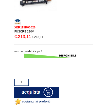
XER115R00026
FUSORE 220V
€.213,11
€.213,11
min. acquistabile pz.1
aggiungi ai preferiti