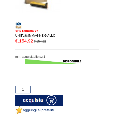
XER108R00777
UNITï¿½ IMMAGINE GIALLO
€.154,92
€.154,92
min. acquistabile pz.1
aggiungi ai preferiti