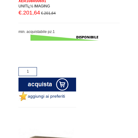
XER108R00691
UNITï¿½ IMAGING
€.201,64
€.201,64
min. acquistabile pz.1
aggiungi ai preferiti