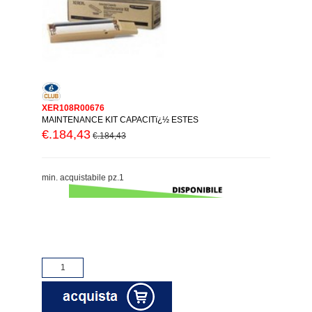
XER108R00676
MAINTENANCE KIT CAPACITï¿½ ESTES
€.184,43
€.184,43
min. acquistabile pz.1