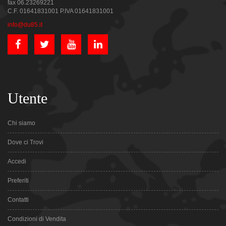
fax 06.23269221
C.F. 01641831001 P.IVA 01641831001
info@du85.it
Utente
Chi siamo
Dove ci Trovi
Accedi
Preferiti
Contatti
Condizioni di Vendita