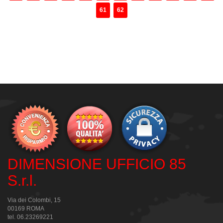
61
62
DIMENSIONE UFFICIO 85
S.r.l.
Via dei Colombi, 15
00169 ROMA
tel. 06.23269221