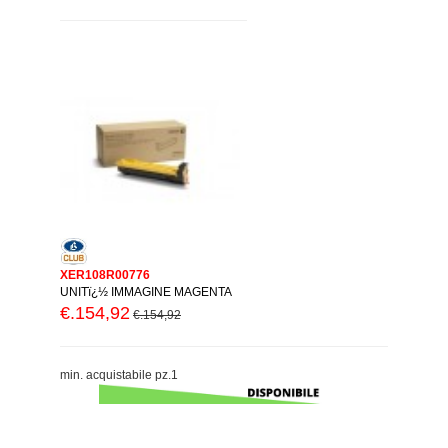
XER108R00776
UNITï¿½ IMMAGINE MAGENTA
€.154,92
€.154,92
min. acquistabile pz.1