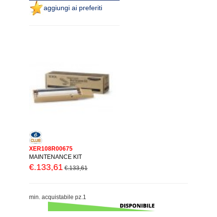
aggiungi ai preferiti
XER108R00675
MAINTENANCE KIT
€.133,61
€.133,61
min. acquistabile pz.1