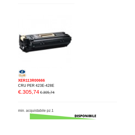
XER113R00666
CRU PER 423E-428E
€.305,74
€.305,74
min. acquistabile pz.1