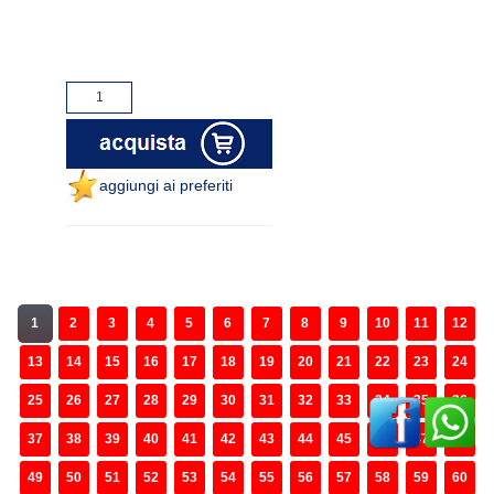
aggiungi ai preferiti
1
2
3
4
5
6
7
8
9
10
11
12
13
14
15
16
17
18
19
20
21
22
23
24
25
26
27
28
29
30
31
32
33
34
35
36
37
38
39
40
41
42
43
44
45
46
47
48
49
50
51
52
53
54
55
56
57
58
59
60