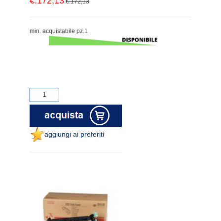
€.172,13
€.172,13
min. acquistabile pz.1
aggiungi ai preferiti