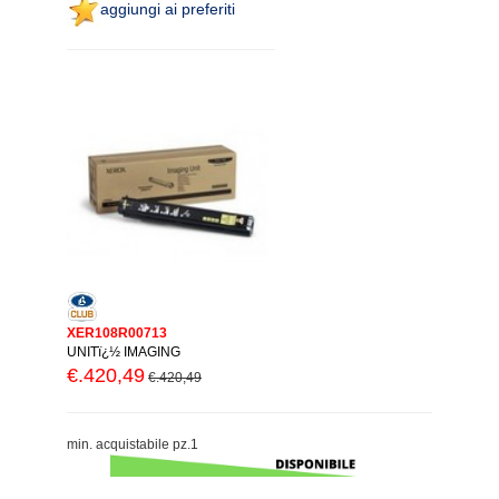
aggiungi ai preferiti
XER108R00713
UNITï¿½ IMAGING
€.420,49
€.420,49
min. acquistabile pz.1