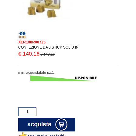
XER108R00725
CONFEZIONE DA 3 STICK SOLID IN
€.140,16
€.140,16
min. acquistabile pz.1
aggiungi ai preferiti