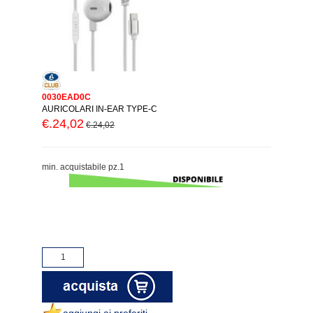
0030EAD0C
AURICOLARI IN-EAR TYPE-C
€.24,02
€.24,02
min. acquistabile pz.1
aggiungi ai preferiti