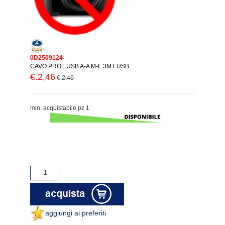
0D2509124
CAVO PROL.USB A-A M-F 3MT USB
€.2,46
€.2,46
min. acquistabile pz.1
aggiungi ai preferiti