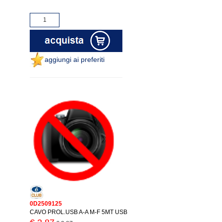
aggiungi ai preferiti
0D2509125
CAVO PROL.USB A-A M-F 5MT USB