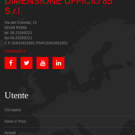
DIMENSIONE UFFICIO 85
S.r.l.
Via dei Colombi, 15
00169 ROMA
tel. 06.23269221
fax 06.23269221
C.F. 01641831001 P.IVA 01641831001
info@du85.it
Utente
Chi siamo
Dove ci Trovi
Accedi