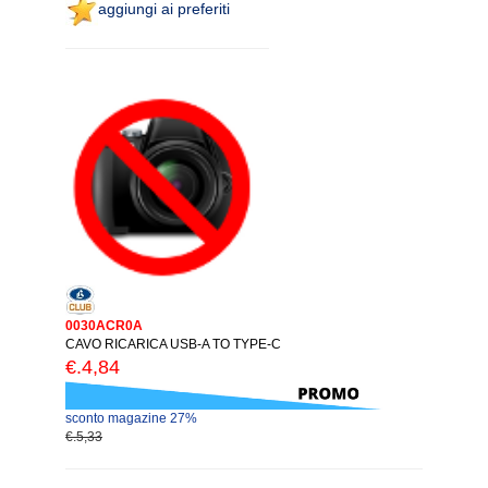
aggiungi ai preferiti
0030ACR0A
CAVO RICARICA USB-A TO TYPE-C
€.4,84
sconto magazine 27%
€.5,33