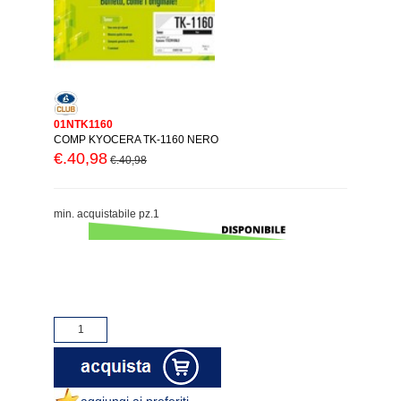
01NTK1160
COMP KYOCERA TK-1160 NERO
€.40,98
€.40,98
min. acquistabile pz.1
aggiungi ai preferiti