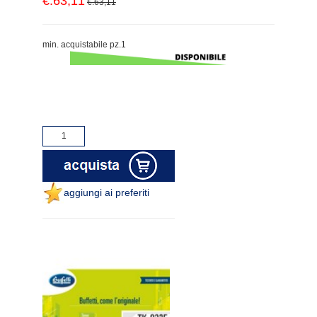
€.63,11
€.63,11
min. acquistabile pz.1
aggiungi ai preferiti