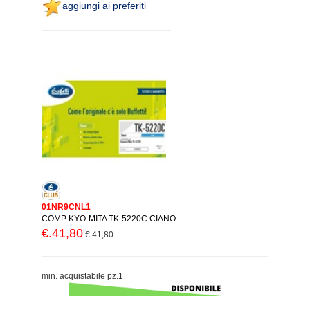
aggiungi ai preferiti
01NR9CNL1
COMP KYO-MITA TK-5220C CIANO
€.41,80
€.41,80
min. acquistabile pz.1