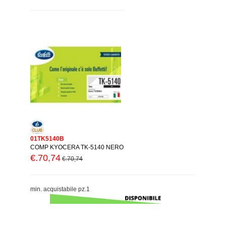
01TK5140B
COMP KYOCERA TK-5140 NERO
€.70,74
€.70,74
min. acquistabile pz.1