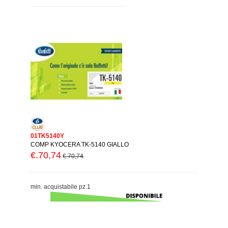
01TK5140Y
COMP KYOCERA TK-5140 GIALLO
€.70,74
€.70,74
min. acquistabile pz.1