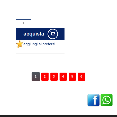
aggiungi ai preferiti
1
2
3
4
5
6