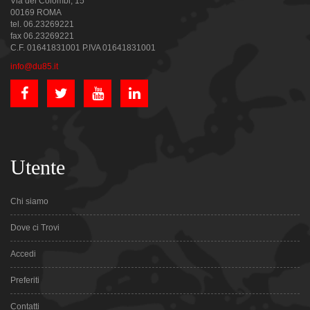
Via dei Colombi, 15
00169 ROMA
tel. 06.23269221
fax 06.23269221
C.F. 01641831001 P.IVA 01641831001
info@du85.it
Utente
Chi siamo
Dove ci Trovi
Accedi
Preferiti
Contatti