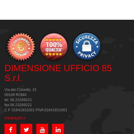
DIMENSIONE UFFICIO 85
S.r.l.
Via dei Colombi, 15
00169 ROMA
tel. 06.23269221
fax 06.23269221
C.F. 01641831001 P.IVA 01641831001
info@du85.it