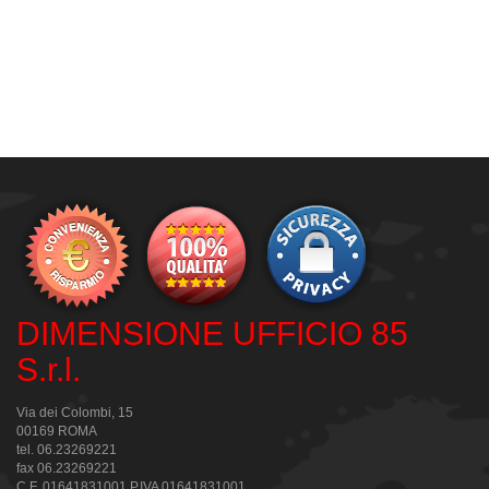
DIMENSIONE UFFICIO 85
S.r.l.
Via dei Colombi, 15
00169 ROMA
tel. 06.23269221
fax 06.23269221
C.F. 01641831001 P.IVA 01641831001