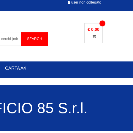
user non collegato
€ 0,00
CARTA A4
IO 85 S.r.l.