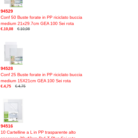
94529
Conf 50 Buste forate in PP riciclato buccia
medium 21x29.7cm GEA 100 Sei rota
€.10,08
€.10,08
94528
Conf 25 Buste forate in PP riciclato buccia
medium 15X21cm GEA 100 Sei rota
€.4,75
€.4,75
94516
10 Cartelline a L in PP trasparente alto