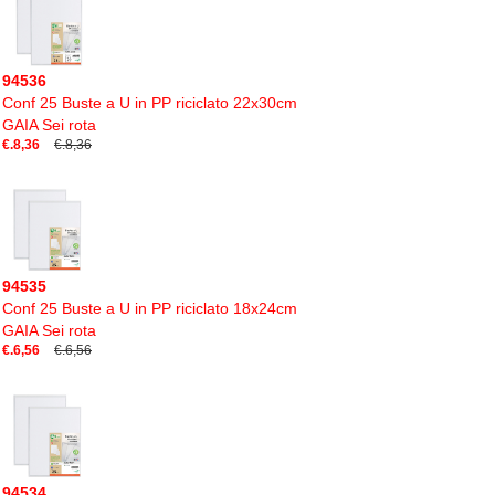
94536
Conf 25 Buste a U in PP riciclato 22x30cm
GAIA Sei rota
€.8,36
€.8,36
94535
Conf 25 Buste a U in PP riciclato 18x24cm
GAIA Sei rota
€.6,56
€.6,56
94534