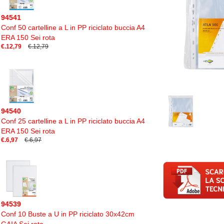
94541
Conf 50 cartelline a L in PP riciclato buccia A4
ERA 150 Sei rota
€.12,79
€.12,79
94540
Conf 25 cartelline a L in PP riciclato buccia A4
ERA 150 Sei rota
€.6,97
€.6,97
94539
Conf 10 Buste a U in PP riciclato 30x42cm