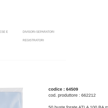
ESE E
DIVISORI-SEPARATORI
REGISTRATORI
codice : 64509
cod. produttore : 662212
50 buste forate ATLA 100 BA 