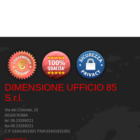
DIMENSIONE UFFICIO 85
S.r.l.
Via dei Colombi, 15
00169 ROMA
tel. 06.23269221
fax 06.23269221
C.F. 01641831001 P.IVA 01641831001
info@du85.it