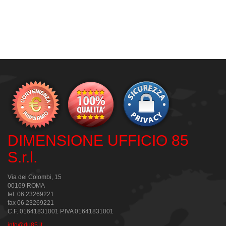
DIMENSIONE UFFICIO 85
S.r.l.
Via dei Colombi, 15
00169 ROMA
tel. 06.23269221
fax 06.23269221
C.F. 01641831001 P.IVA 01641831001
info@du85.it