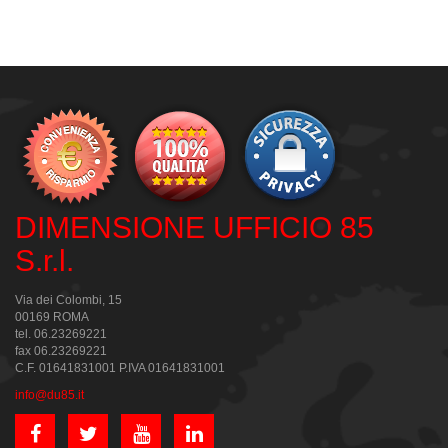
DIMENSIONE UFFICIO 85
S.r.l.
Via dei Colombi, 15
00169 ROMA
tel. 06.23269221
fax 06.23269221
C.F. 01641831001 P.IVA 01641831001
info@du85.it