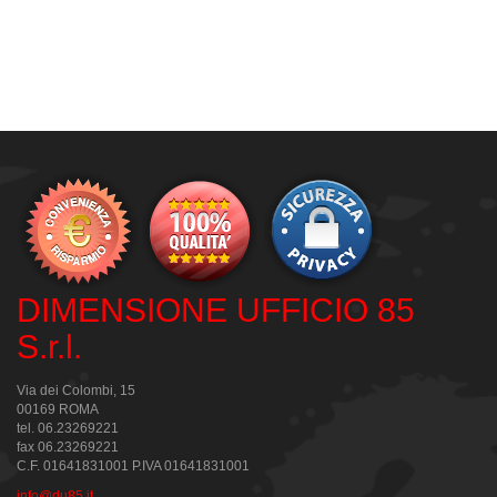
DIMENSIONE UFFICIO 85
S.r.l.
Via dei Colombi, 15
00169 ROMA
tel. 06.23269221
fax 06.23269221
C.F. 01641831001 P.IVA 01641831001
info@du85.it