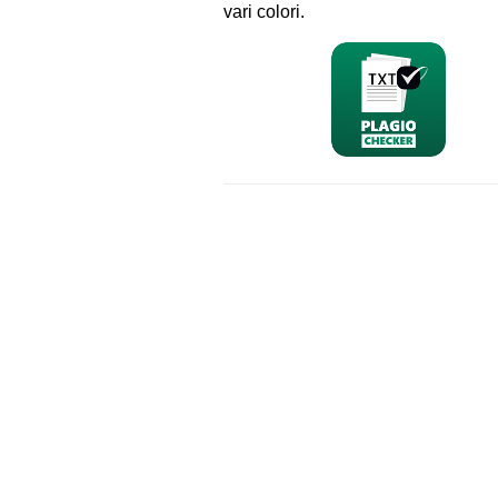
vari colori.
nominativo
email
richiesta