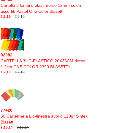
Cartella 3 lembi c-elast. dorso 12mm colori
assortiti Pastel One Color Blasetti
€.2,19
€.2,19
82382
CARTELLA 3L C-ELASTICO 26X35CM dorso
1.2cm ONE COLOR 2390 BLASETTI
€.2,19
€.2,19
77420
50 Cartelline a L c-finestra avorio 120gr Sintex
Blasetti
€.16,14
€.16,14