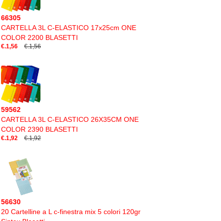
66305
CARTELLA 3L C-ELASTICO 17x25cm ONE
COLOR 2200 BLASETTI
€.1,56
€.1,56
59562
CARTELLA 3L C-ELASTICO 26X35CM ONE
COLOR 2390 BLASETTI
€.1,92
€.1,92
56630
20 Cartelline a L c-finestra mix 5 colori 120gr