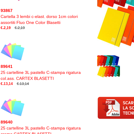
93867
Cartella 3 lembi c-elast. dorso 1cm colori
assortiti Fluo One Color Blasetti
€.2,19
€.2,19
89641
25 cartelline 3L pastello C-stampa rigatura
col.ass. CARTEX BLASETTI
€.13,14
€.13,14
89640
25 cartelline 3L pastello C-stampa rigatura