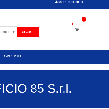
user non collegato
€ 0,00
CARTA A4
IO 85 S.r.l.