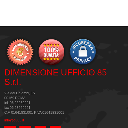
DIMENSIONE UFFICIO 85
S.r.l.
Via dei Colombi, 15
00169 ROMA
tel. 06.23269221
fax 06.23269221
C.F. 01641831001 P.IVA 01641831001
info@du85.it