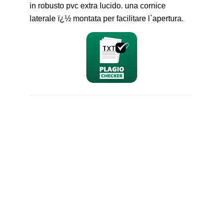
in robusto pvc extra lucido. una cornice
laterale ï¿½ montata per facilitare l`apertura.
nominativo
email