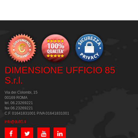
DIMENSIONE UFFICIO 85
S.r.l.
Via dei Colombi, 15
00169 ROMA
tel. 06.23269221
fax 06.23269221
C.F. 01641831001 P.IVA 01641831001
info@du85.it