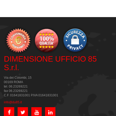
DIMENSIONE UFFICIO 85
S.r.l.
Via dei Colombi, 15
00169 ROMA
tel. 06.23269221
fax 06.23269221
C.F. 01641831001 P.IVA 01641831001
info@du85.it