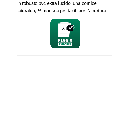
in robusto pvc extra lucido. una cornice
laterale ï¿½ montata per facilitare l`apertura.
nominativo
email