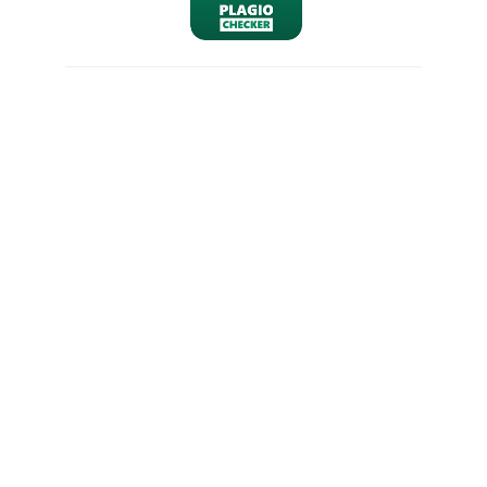
nominativo
email
richiesta