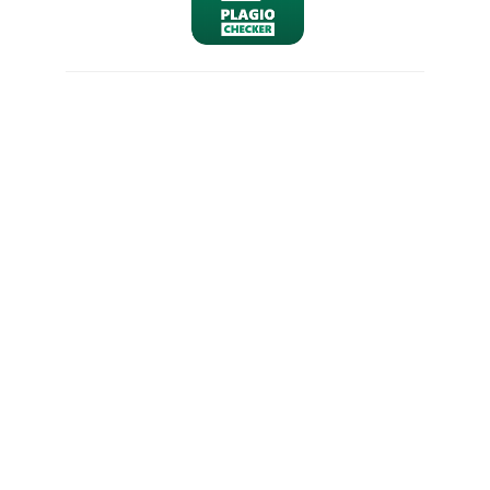
nominativo
email
richiesta