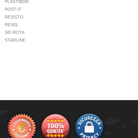
PLASTIBOR
POST-IT
RESISTO
REXEL
SEI ROTA
STARLINE