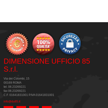
DIMENSIONE UFFICIO 85
S.r.l.
Via dei Colombi, 15
00169 ROMA
tel. 06.23269221
fax 06.23269221
C.F. 01641831001 P.IVA 01641831001
info@du85.it