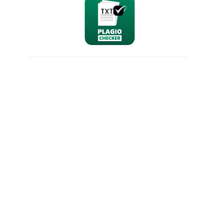
nominativo
email
richiesta