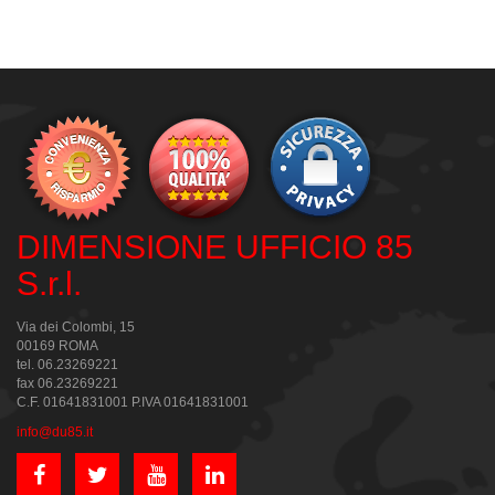
DIMENSIONE UFFICIO 85
S.r.l.
Via dei Colombi, 15
00169 ROMA
tel. 06.23269221
fax 06.23269221
C.F. 01641831001 P.IVA 01641831001
info@du85.it