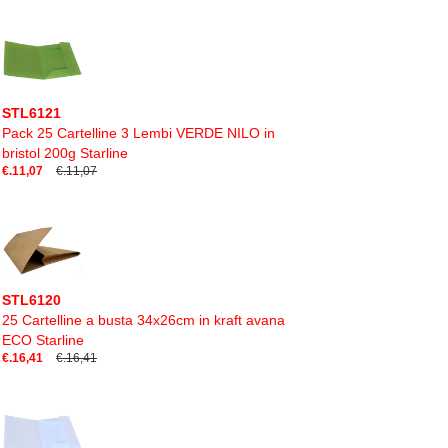
STL6121
Pack 25 Cartelline 3 Lembi VERDE NILO in
bristol 200g Starline
€.11,07
€.11,07
STL6120
25 Cartelline a busta 34x26cm in kraft avana
ECO Starline
€.16,41
€.16,41