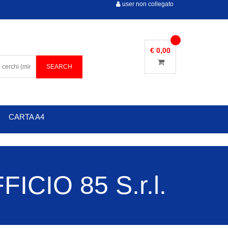
user non collegato
€ 0,00
CARTA A4
CIO 85 S.r.l.